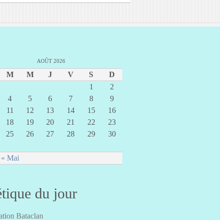
AOÛT 2026
M
M
J
V
S
D
1
2
4
5
6
7
8
9
11
12
13
14
15
16
18
19
20
21
22
23
25
26
27
28
29
30
« Mai
tique du jour
tion Bataclan