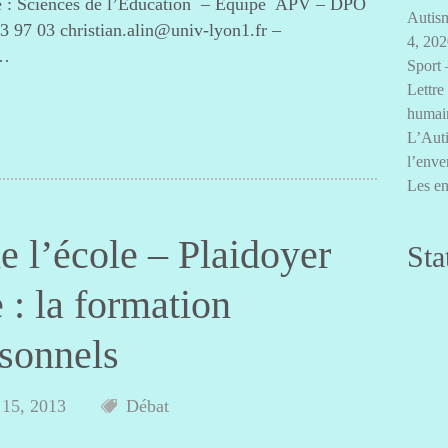
é : Sciences de l’Education – Equipe APV – DPO
Autism
3 97 03 christian.alin@univ-lyon1.fr –
4, 20
s…
Sport 
Lettre
humai
L’Auti
l’enve
Les en
e l’école – Plaidoyer
Sta
 : la formation
rsonnels
 15, 2013
Débat