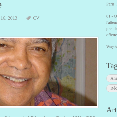
e
Paris,
81 - Q
 16, 2013
CV
l'atten
prendr
offert
Vagab
Ta
Ana
Réc
Art