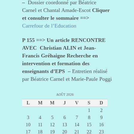
–
Dossier coordonné par Béatrice
Carnel et Chantal Amade-Escot
Cliquer
et consulter le sommaire ==>
Carrefour de l’Education
P 155 ==> Un article RENCONTRE
AVEC Christian ALIN et Jean-
Francis Gréhaigne
Recherche en
intervention et formation des
enseignants d’EPS –
Entretien réalisé
par Béatrice Carnel et Marie-Paule Poggi
AOÛT 2026
L
M
M
J
V
S
D
1
2
3
4
5
6
7
8
9
10
11
12
13
14
15
16
17
18
19
20
21
22
23