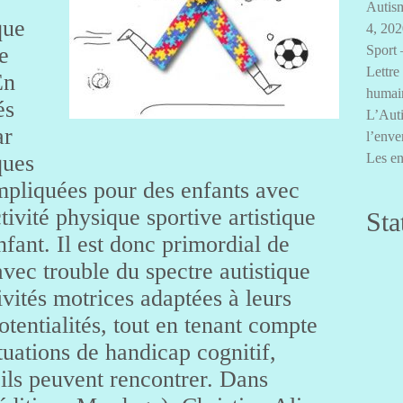
Autism
que
4, 20
e
Sport 
Lettre
En
humai
és
L’Auti
ar
l’enve
ques
Les en
mpliquées pour des enfants avec
tivité physique sportive artistique
Sta
enfant. Il est donc primordial de
vec trouble du spectre autistique
vités motrices adaptées à leurs
otentialités, tout en tenant compte
ituations de handicap cognitif,
’ils peuvent rencontrer. Dans