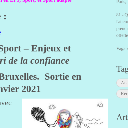
n en EPS, Sport, et Sport adapté
Paris,
 :
81 - Q
l'atten
prendr
e
offert
Sport – Enjeux et
Vagab
ri de la confiance
Ta
Bruxelles.
Sortie en
Ana
anvier 2021
Réc
avec
Art