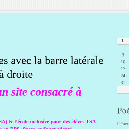
L
3
es avec la barre latérale
10
17
à droite
24
31
n site consacré à
Poé
SA) & l’école inclusive pour des élèves TSA
Généra