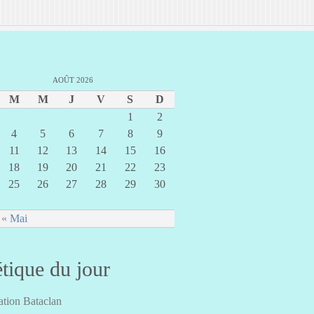
AOÛT 2026
M
M
J
V
S
D
1
2
4
5
6
7
8
9
11
12
13
14
15
16
18
19
20
21
22
23
25
26
27
28
29
30
« Mai
tique du jour
tion Bataclan