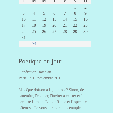
L
M
M
J
V
S
D
1
2
3
4
5
6
7
8
9
10
11
12
13
14
15
16
17
18
19
20
21
22
23
24
25
26
27
28
29
30
31
« Mai
Poétique du jour
Génération Bataclan
Paris, le 13 novembre 2015
81 - Que doit-on à la jeunesse? Sinon, de
l'attendre, l'écouter, l'inviter à exister et à
prendre la main. La confiance et l'espérance
offertes, elle vous le rendra au centuple.