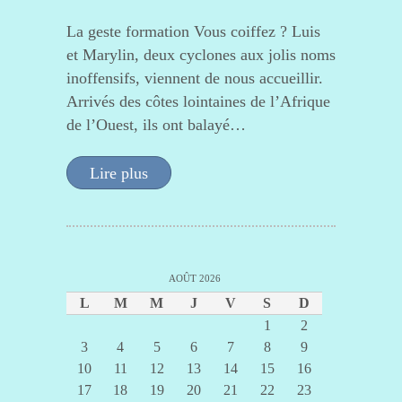
La geste formation Vous coiffez ? Luis
et Marylin, deux cyclones aux jolis noms
inoffensifs, viennent de nous accueillir.
Arrivés des côtes lointaines de l’Afrique
de l’Ouest, ils ont balayé…
Lire plus
AOÛT 2026
L
M
M
J
V
S
D
1
2
3
4
5
6
7
8
9
10
11
12
13
14
15
16
17
18
19
20
21
22
23