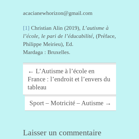
acacianewhorizon@gmail.com
[1]
Christian Alin (2019),
L’autisme à
l’école, le pari de l’éducabilité
, (Préface,
Philippe Meirieu), Ed.
Mardaga : Bruxelles.
←
L’Autisme à l’école en
France : l’endroit et l’envers du
tableau
Sport – Motricité – Autisme
→
Laisser un commentaire