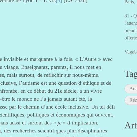
ersité de Lyon 1 – L’Vis
[3]
(EA-7428)
Paris,
81 - Q
l'atten
prendr
offert
Vagab
e invisible et marquante à la fois. « L’Autre » avec
u visage. Enseignants, parents, il nous met en
Ta
es, mais surtout, de réfléchir sur nous-même.
clusive, l’autisme est une question d’éthique et de
Ana
nfrontée, en ce début du 21e siècle, à un vivre
tre le monde ne l’a jamais autant été, la
Réc
sse par le chemin d’une école inclusive. Un tel défi
cientifiques, politiques et économiques qui ouvrent,
mais aussi et surtout des «
je
» d’implication,
Art
, des recherches scientifiques pluridisciplinaires