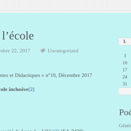
 l’école
L
mbre 22, 2017
Uncategorized
3
10
17
textes et Didactiques » n°10, Décembre 2017
24
31
cole inclusive
[2]
Poé
Généra