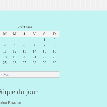
AOÛT 2026
M
M
J
V
S
D
1
2
4
5
6
7
8
9
11
12
13
14
15
16
18
19
20
21
22
23
25
26
27
28
29
30
« Mai
tique du jour
tion Bataclan