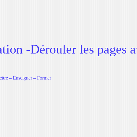
ion -Dérouler les pages a
e
ettre – Enseigner – Former