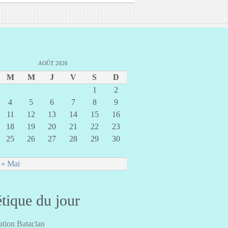
AOÛT 2026
M
M
J
V
S
D
1
2
4
5
6
7
8
9
11
12
13
14
15
16
18
19
20
21
22
23
25
26
27
28
29
30
« Mai
tique du jour
tion Bataclan