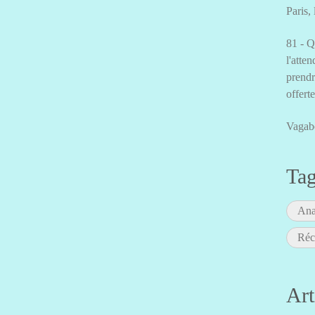
Paris,
81 - Q
l'atten
prendr
offert
Vagab
Ta
Ana
Réc
Art