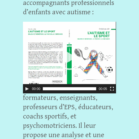
accompagnants professionnels
d’enfants avec autisme :
L
e
c
t
e
u
r
v
i
00:00
00:05
formateurs, enseignants,
d
é
professeurs d’EPS, éducateurs,
o
coachs sportifs, et
psychomotriciens. Il leur
propose une analyse et une