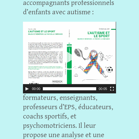
accompagnants professionnels
d’enfants avec autisme :
L
e
c
t
e
u
r
v
i
00:00
00:05
formateurs, enseignants,
d
é
professeurs d’EPS, éducateurs,
o
coachs sportifs, et
psychomotriciens. Il leur
propose une analyse et une