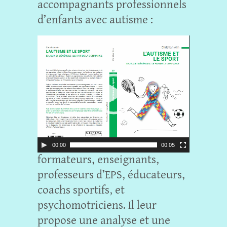
accompagnants professionnels
d’enfants avec autisme :
L
e
c
t
e
u
r
v
i
00:00
00:05
formateurs, enseignants,
d
é
professeurs d’EPS, éducateurs,
o
coachs sportifs, et
psychomotriciens. Il leur
propose une analyse et une