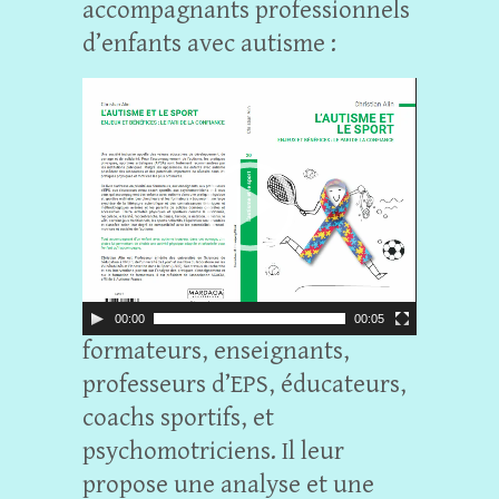
accompagnants professionnels
d’enfants avec autisme :
L
e
c
t
e
u
r
v
i
00:00
00:05
formateurs, enseignants,
d
é
professeurs d’EPS, éducateurs,
o
coachs sportifs, et
psychomotriciens. Il leur
propose une analyse et une