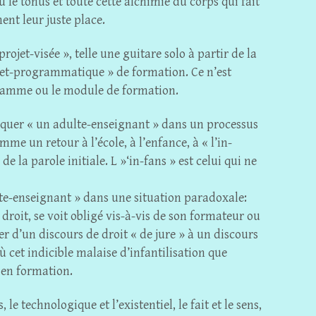
ù le tonus et toute cette alchimie du corps qui fait
nt leur juste place.
ojet-visée », telle une guitare solo à partir de la
t-programmatique » de formation. Ce n’est
ogramme ou le module de formation.
quer « un adulte-enseignant » dans un processus
omme un retour à l’école, à l’enfance, à « l’in-
de la parole initiale. L »‘in-fans » est celui qui ne
lte-enseignant » dans une situation paradoxale:
e droit, se voit obligé vis-à-vis de son formateur ou
ser d’un discours de droit « de jure » à un discours
 cet indicible malaise d’infantilisation que
 en formation.
 le technologique et l’existentiel, le fait et le sens,