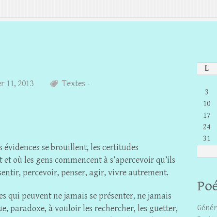
L
er 11, 2013
Textes -
3
10
17
24
31
 évidences se brouillent, les certitudes
nt et où les gens commencent à s’apercevoir qu’ils
sentir, percevoir, penser, agir, vivre autrement.
Poé
es qui peuvent ne jamais se présenter, ne jamais
, paradoxe, à vouloir les rechercher, les guetter,
Génér