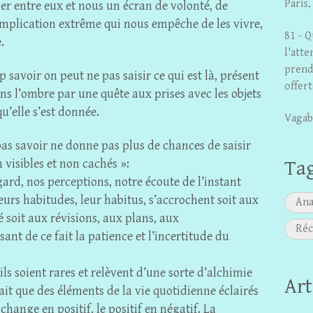
Paris
fier entre eux et nous un écran de volonté, de
’implication extrême qui nous empêche de les vivre,
81 - Q
.
l'atte
prend
p savoir on peut ne pas saisir ce qui est là, présent
offert
ns l’ombre par une quête aux prises avec les objets
u’elle s’est donnée.
Vagab
pas savoir ne donne pas plus de chances de saisir
 visibles et non cachés »:
Ta
gard, nos perceptions, notre écoute de l’instant
eurs habitudes, leur habitus, s’accrochent soit aux
Ana
 soit aux révisions, aux plans, aux
Réc
nt de ce fait la patience et l’incertitude du
ils soient rares et relèvent d’une sorte d’alchimie
Art
fait que des éléments de la vie quotidienne éclairés
change en positif, le positif en négatif. La